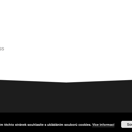
SS
So
ím těchto stránek souhlasíte s ukládáním souborů cookies.
Více informací