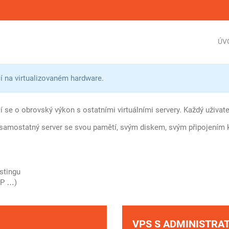
ÚV
cí na virtualizovaném hardware.
í se o obrovský výkon s ostatními virtuálními servery. Každý uživatel
o samostatný server se svou pamětí, svým diskem, svým připojením k 
stingu
TP …)
VPS S ADMINISTRA