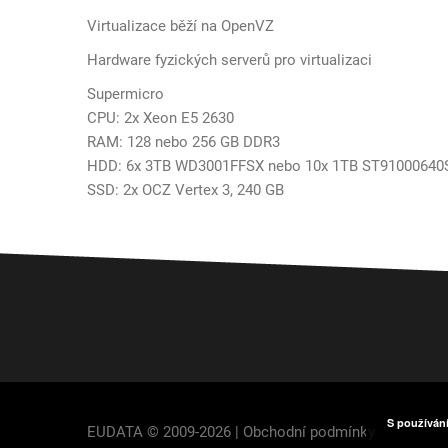
Virtualizace běží na OpenVZ
Hardware fyzických serverů pro virtualizaci
Supermicro
CPU: 2x Xeon E5 2630
RAM: 128 nebo 256 GB DDR3
HDD: 6x 3TB WD3001FFSX nebo 10x 1TB ST91000640
SSD: 2x OCZ Vertex 3, 240 GB
S používán
EUDATA © 2009-2026 |
Obchodní podmínky