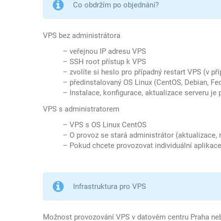
Co obdržím po objednání?
VPS bez administrátora
– veřejnou IP adresu VPS
– SSH root přístup k VPS
– zvolíte si heslo pro případný restart VPS (v p
– předinstalovaný OS Linux (CentOS, Debian, F
– Instalace, konfigurace, aktualizace serveru je p
VPS s administratorem
– VPS s OS Linux CentOS
– O provoz se stará administrátor (aktualizace, r
– Pokud chcete provozovat individuální aplikace
Infrastruktura pro VPS
Možnost provozování VPS v datovém centru Praha ne