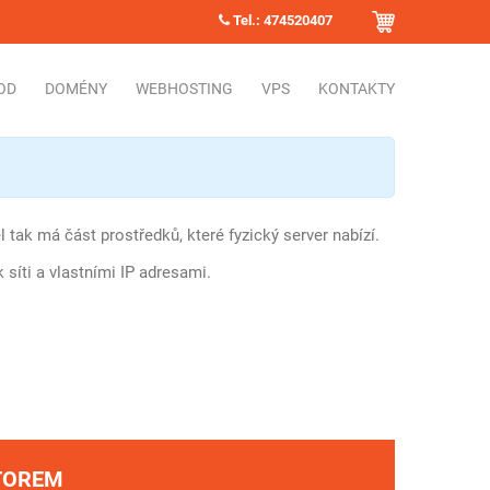
Tel.: 474520407
OD
DOMÉNY
WEBHOSTING
VPS
KONTAKTY
 tak má část prostředků, které fyzický server nabízí.
síti a vlastními IP adresami.
TOREM