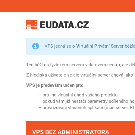
VPS jedná se o
V
irtuální
P
rivátní
S
erver běží
Ten běží na fyzickém serveru v datovém centru, ale děl
Z hlediska uživatele se ale virtuální server chová jak
VPS je především určen pro:
– pro individuální chod vašeho projektu
– pokud vám již nestačí parametry sdíleného ho
– provozování vlastních aplikací (mail server, F
VPS BEZ ADMINISTRATORA