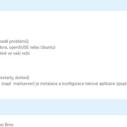
řípadě problémů)
edora, openSUSE nebo Ubuntu)
lně ve vaší režii
estarty, dohled)
 (např. mailserver) je instalace a konfigurace takové aplikace zpop
bo Brno