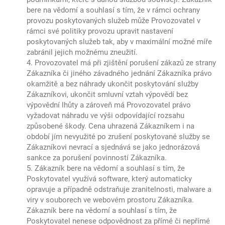
bere na vědomí a souhlasí s tím, že v rámci ochrany
provozu poskytovaných služeb může Provozovatel v
rámci své politiky provozu upravit nastavení
poskytovaných služeb tak, aby v maximální možné míře
zabránil jejich možnému zneužití.
4. Provozovatel má při zjištění porušení zákazů ze strany
Zákazníka či jiného závadného jednání Zákazníka právo
okamžitě a bez náhrady ukončit poskytování služby
Zákazníkovi, ukončit smluvní vztah výpovědí bez
výpovědní lhůty a zároveň má Provozovatel právo
vyžadovat náhradu ve výši odpovídající rozsahu
způsobené škody. Cena uhrazená Zákazníkem i na
období jím nevyužité po zrušení poskytované služby se
Zákazníkovi nevrací a sjednává se jako jednorázová
sankce za porušení povinností Zákazníka.
5. Zákazník bere na vědomí a souhlasí s tím, že
Poskytovatel využívá software, který automaticky
opravuje a případně odstraňuje zranitelnosti, malware a
viry v souborech ve webovém prostoru Zákazníka.
Zákazník bere na vědomí a souhlasí s tím, že
Poskytovatel nenese odpovědnost za přímé či nepřímé