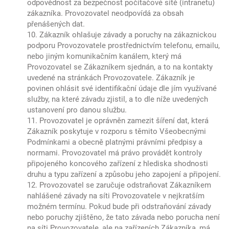
odpovědnost za bezpečnost počítačové sítě (intranetu)
zákazníka. Provozovatel neodpovídá za obsah
přenášených dat.
10. Zákazník ohlašuje závady a poruchy na zákaznickou
podporu Provozovatele prostřednictvím telefonu, emailu,
nebo jiným komunikačním kanálem, který má
Provozovatel se Zákazníkem sjednán, a to na kontakty
uvedené na stránkách Provozovatele. Zákazník je
povinen ohlásit své identifikační údaje dle jím využívané
služby, na které závadu zjistil, a to dle níže uvedených
ustanovení pro danou službu.
11. Provozovatel je oprávněn zamezit šíření dat, která
Zákazník poskytuje v rozporu s těmito Všeobecnými
Podmínkami a obecně platnými právními předpisy a
normami. Provozovatel má právo provádět kontroly
připojeného koncového zařízení z hlediska shodnosti
druhu a typu zařízení a způsobu jeho zapojení a připojení.
12. Provozovatel se zaručuje odstraňovat Zákazníkem
nahlášené závady na síti Provozovatele v nejkratším
možném termínu. Pokud bude při odstraňování závady
nebo poruchy zjištěno, že tato závada nebo porucha není
na síti Provozovatele, ale na zařízeních Zákazníka, má