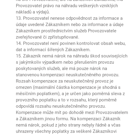
Provozovatel právo na náhradu veškerých vzniklých
nákladů a výdajů.
13. Provozovatel nenese odpovědnost za informace a
údaje uvedené Zákazníkem nebo za informace a údaje
Zákazníkem prostřednictvím služeb Provozovatele
zveřejňované či zpřístupňované.
14. Provozovatel není povinen kontrolovat obsah webu,
dat a informací šířených Zákazníkem.
15. Zákazník nemá nárok na náhradu škod souvisejících
s jakýmkoliv výpadkem nebo přerušením provozu
poskytovaných služeb, ale má pouze nárok na
stanovenou kompenzaci neuskutečněného provozu.
Rozsah kompenzace za neuskutečněný provoz je
omezen (maximální částka kompenzace je shodná s
měsíčním poplatkem), a je určen jako poměrná sleva z
provozního poplatku a to v rozsahu, který poměrně
odpovídá rozsahu neuskutečněného provozu.
Kompenzace může mít po dohodě mezi Provozovatelem
a Zákazníkem jinou formu. Na kompenzaci Zákazník
nemá nárok, pokud z jeho strany nebyly řádně a včas
uhrazeny všechny poplatky za veškeré Zákazníkovi