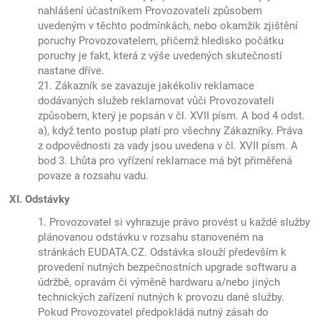
nahlášení účastníkem Provozovateli způsobem
uvedeným v těchto podmínkách, nebo okamžik zjištění
poruchy Provozovatelem, přičemž hledisko počátku
poruchy je fakt, která z výše uvedených skutečností
nastane dříve.
21. Zákazník se zavazuje jakékoliv reklamace
dodávaných služeb reklamovat vůči Provozovateli
způsobem, který je popsán v čl. XVII písm. A bod 4 odst.
a), když tento postup platí pro všechny Zákazníky. Práva
z odpovědnosti za vady jsou uvedena v čl. XVII písm. A
bod 3. Lhůta pro vyřízení reklamace má být přiměřená
povaze a rozsahu vadu.
XI. Odstávky
1. Provozovatel si vyhrazuje právo provést u každé služby
plánovanou odstávku v rozsahu stanoveném na
stránkách EUDATA.CZ. Odstávka slouží především k
provedení nutných bezpečnostních upgrade softwaru a
údržbě, opravám či výměně hardwaru a/nebo jiných
technických zařízení nutných k provozu dané služby.
Pokud Provozovatel předpokládá nutný zásah do