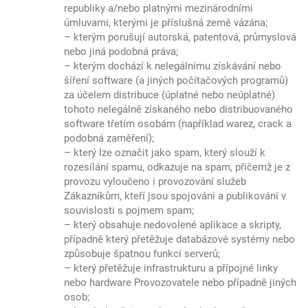
republiky a/nebo platnými mezinárodními
úmluvami, kterými je příslušná země vázána;
– kterým porušují autorská, patentová, průmyslová
nebo jiná podobná práva;
– kterým dochází k nelegálnímu získávání nebo
šíření software (a jiných počítačových programů)
za účelem distribuce (úplatné nebo neúplatné)
tohoto nelegálně získaného nebo distribuovaného
software třetím osobám (například warez, crack a
podobná zaměření);
– který lze označit jako spam, který slouží k
rozesílání spamu, odkazuje na spam, přičemž je z
provozu vyloučeno i provozování služeb
Zákazníkům, kteří jsou spojováni a publikováni v
souvislosti s pojmem spam;
– který obsahuje nedovolené aplikace a skripty,
případně který přetěžuje databázové systémy nebo
způsobuje špatnou funkci serverů;
– který přetěžuje infrastrukturu a přípojné linky
nebo hardware Provozovatele nebo případně jiných
osob;