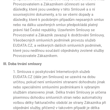
Provozovatelem a Zákazníkem účinnosti se všemi
důsledky, které jsou uvedeny v této Smlouvě a s ní
souvisejícími dokumenty, a to se všemi dopady a
důsledky, které k podobným případům nepsaných smluv
nebo na dálku uzavřených smluv předpokládá platný
právní řád České republiky. Uzavřením Smlouvy se
Provozovatel a Zákazník zavazují k dodržování Smlouvy,
Všeobecných smluvních podmínek provozu služeb
EUDATA.CZ, a veškerých dalších smluvních podmínek,
které jsou nedílnou součástí objednávky zvolené služby
Provozovatele Zákazníkem.
III. Doba trvání smlouvy
1. Smlouva o poskytování Internetových služeb
EUDATA.CZ (dále jen Smlouva) se uzavírá na dobu
určitou, pokud není smluvními stranami dohodnuto jinak
nebo speciálními smluvními podmínkami k vybraným
službám stanoveno jinak. Délka trvání Smlouvy je určena
písemnou dohodou smluvních stran nebo automaticky
volbou délky fakturačního období ze strany Zákazníka při
objednání služby, přičemž v takovém případě je délka