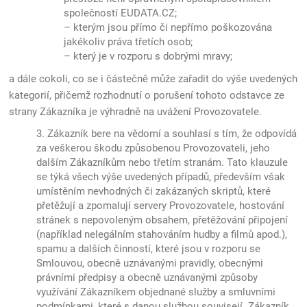
společností EUDATA.CZ;
– kterým jsou přímo či nepřímo poškozována
jakékoliv práva třetích osob;
– který je v rozporu s dobrými mravy;
a dále cokoli, co se i částečně může zařadit do výše uvedených
kategorií, přičemž rozhodnutí o porušení tohoto odstavce ze
strany Zákazníka je výhradně na uvážení Provozovatele.
3. Zákazník bere na vědomí a souhlasí s tím, že odpovídá
za veškerou škodu způsobenou Provozovateli, jeho
dalším Zákazníkům nebo třetím stranám. Tato klauzule
se týká všech výše uvedených případů, především však
umístěním nevhodných či zakázaných skriptů, které
přetěžují a zpomalují servery Provozovatele, hostování
stránek s nepovoleným obsahem, přetěžování připojení
(například nelegálním stahováním hudby a filmů apod.),
spamu a dalších činností, které jsou v rozporu se
Smlouvou, obecně uznávanými pravidly, obecnými
právními předpisy a obecně uznávanými způsoby
využívání Zákazníkem objednané služby a smluvními
podmínkami, které s danou službou souvisejí. Zákazník