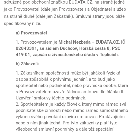
sdružené pod obchodní značkou EUDATA.CZ, na straně jedné
jako Provozovatel (dále jen Provozovatel) a Objednatel služeb
na straně druhé (dále jen Zákazník). Smluvní strany jsou blíže
specifikovány níže.
a) Provozovatel
1. Provozovatelem je
Michal Nezbeda – EUDATA.CZ,
IČ
02843391, se sídlem Duchcov, Horská cesta 8, PSČ
419 01, zapsán u živnostenského úřadu v Teplicích.
b) Zákazník
1. Zákazníkem společnosti může být jakákoli fyzická
osoba způsobilá k právnímu jednání, a to buď jako
spotřebitel nebo podnikatel, nebo právnická osoba, která
s Provozovatelem uzavře řádnou smlouvu dle článku II.
Uzavření smlouvy těchto podmínek.
2. Spotřebitelem je každý člověk, který mimo rámec své
podnikatelské činnosti nebo mimo rámec samostatného
výkonu svého povolání uzavírá smlouvu s Prodávajícím
nebo s ním jinak jedná. Pro tyto zákazníky platí tyto
všeobecné smluvní podmínky a dále též speciální