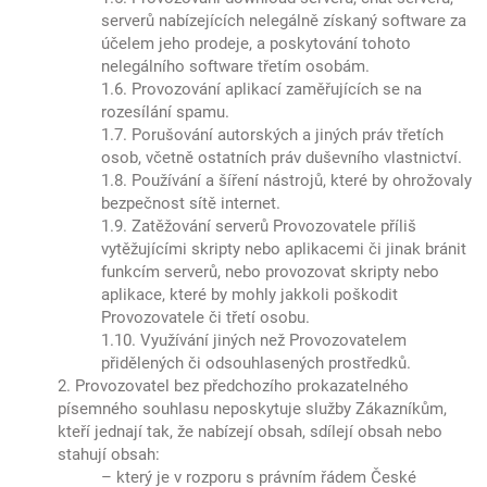
serverů nabízejících nelegálně získaný software za
účelem jeho prodeje, a poskytování tohoto
nelegálního software třetím osobám.
1.6. Provozování aplikací zaměřujících se na
rozesílání spamu.
1.7. Porušování autorských a jiných práv třetích
osob, včetně ostatních práv duševního vlastnictví.
1.8. Používání a šíření nástrojů, které by ohrožovaly
bezpečnost sítě internet.
1.9. Zatěžování serverů Provozovatele příliš
vytěžujícími skripty nebo aplikacemi či jinak bránit
funkcím serverů, nebo provozovat skripty nebo
aplikace, které by mohly jakkoli poškodit
Provozovatele či třetí osobu.
1.10. Využívání jiných než Provozovatelem
přidělených či odsouhlasených prostředků.
2. Provozovatel bez předchozího prokazatelného
písemného souhlasu neposkytuje služby Zákazníkům,
kteří jednají tak, že nabízejí obsah, sdílejí obsah nebo
stahují obsah:
– který je v rozporu s právním řádem České