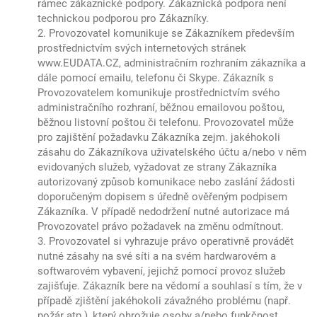
rámec zákaznické podpory. Zákaznická podpora není
technickou podporou pro Zákazníky.
2. Provozovatel komunikuje se Zákazníkem především
prostřednictvím svých internetových stránek
www.EUDATA.CZ, administračním rozhraním zákazníka a
dále pomocí emailu, telefonu či Skype. Zákazník s
Provozovatelem komunikuje prostřednictvím svého
administračního rozhraní, běžnou emailovou poštou,
běžnou listovní poštou či telefonu. Provozovatel může
pro zajištění požadavku Zákazníka zejm. jakéhokoli
zásahu do Zákazníkova uživatelského účtu a/nebo v něm
evidovaných služeb, vyžadovat ze strany Zákazníka
autorizovaný způsob komunikace nebo zaslání žádosti
doporučeným dopisem s úředně ověřeným podpisem
Zákazníka. V případě nedodržení nutné autorizace má
Provozovatel právo požadavek na změnu odmítnout.
3. Provozovatel si vyhrazuje právo operativně provádět
nutné zásahy na své síti a na svém hardwarovém a
softwarovém vybavení, jejichž pomocí provoz služeb
zajišťuje. Zákazník bere na vědomí a souhlasí s tím, že v
případě zjištění jakéhokoli závažného problému (např.
požár atp.), který ohrožuje osoby a/nebo funkčnost