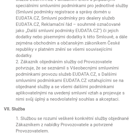
speciálními smluvními podmínkami pro jednotlivé služby
(Smluvní podmínky registrace a správy domén u
EUDATA.CZ, Smluvní podmínky pro dealery služeb
EUDATA.CZ, Reklamační řád – souhrnně označované
jako „Další smluvní podmínky EUDATA.CZ“) či jejich
dodatky nebo písemnými dodatky k této Smlouvě, a dále
zejména obchodním a občanským zákoníkem České
republiky v platném znění se všemi souvisejícími
dodatky.
2. Zákazník objednáním služby od Provozovatele
potvrzuje, že se seznámil s Všeobecnými smluvními
podmínkami provozu služeb EUDATA.CZ, s Dalšími
smluvními podmínkami EUDATA.CZ vztahujícími se na
objednané služby a se všemi dalšími podmínkami
aplikovatelnými na uvedený smluvní vztah a projevuje s
nimi svůj úplný a neodvolatelný souhlas a akceptaci.
VII. Služba
1. Službou se rozumí veškeré konkrétní služby objednané
Zákazníkem z nabídky Provozovatele a potvrzené
Provozovatelem.