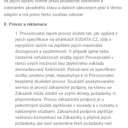
na jejich opravu včetně práva požadovat vysvětlení a
odstranění závadného stavu a dalších zákonných práv k těmto
údajům a má právo tento souhlas odvolat.
X. Provoz a reklamace
1. Provozovatel zajistí provoz služeb tak, jak vyplývá z
jejich specifikace na stránkách EUDATA.CZ, vždy s
nejvyšším úsilím na zajištění jejich maximální
dostupnosti a využitelnosti. V případě úplné nebo
částečné nefunkčnosti služby zajistí Provozovatel v
rámci svých možností bez zbytečného odkladu
znovuobnovení funkčnosti. Pokud není ve specifikaci
služby uvedeno jinak, neposkytuje k ní Provozovatel
bezplatný zkušební provoz. Součástí poskytovaného
servisu je provoz zákaznické podpory, na kterou se
Zákazník může obrátit se svými dotazy, požadavky, či
připomínkami. Provoz zákaznické podpory je u
jednotlivých služeb zajišťován v souladu a v rozsahu s
nabízenými službami. Zákaznická podpora zajišťuje
veškerou komunikaci se Zákazníky a přijímá jejich
požadavky, ale není oprávněná řešit požadavky nad