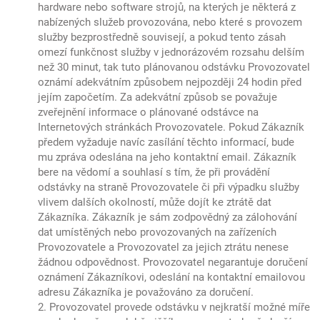
hardware nebo software strojů, na kterých je některá z
nabízených služeb provozována, nebo které s provozem
služby bezprostředně souvisejí, a pokud tento zásah
omezí funkčnost služby v jednorázovém rozsahu delším
než 30 minut, tak tuto plánovanou odstávku Provozovatel
oznámí adekvátním způsobem nejpozději 24 hodin před
jejím započetím. Za adekvátní způsob se považuje
zveřejnění informace o plánované odstávce na
Internetových stránkách Provozovatele. Pokud Zákazník
předem vyžaduje navíc zasílání těchto informací, bude
mu zpráva odeslána na jeho kontaktní email. Zákazník
bere na vědomí a souhlasí s tím, že při provádění
odstávky na straně Provozovatele či při výpadku služby
vlivem dalších okolností, může dojít ke ztrátě dat
Zákazníka. Zákazník je sám zodpovědný za zálohování
dat umístěných nebo provozovaných na zařízeních
Provozovatele a Provozovatel za jejich ztrátu nenese
žádnou odpovědnost. Provozovatel negarantuje doručení
oznámení Zákazníkovi, odeslání na kontaktní emailovou
adresu Zákazníka je považováno za doručení.
2. Provozovatel provede odstávku v nejkratší možné míře