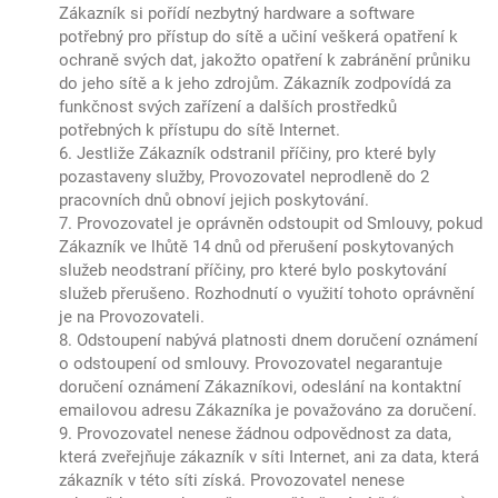
Zákazník si pořídí nezbytný hardware a software
potřebný pro přístup do sítě a učiní veškerá opatření k
ochraně svých dat, jakožto opatření k zabránění průniku
do jeho sítě a k jeho zdrojům. Zákazník zodpovídá za
funkčnost svých zařízení a dalších prostředků
potřebných k přístupu do sítě Internet.
6. Jestliže Zákazník odstranil příčiny, pro které byly
pozastaveny služby, Provozovatel neprodleně do 2
pracovních dnů obnoví jejich poskytování.
7. Provozovatel je oprávněn odstoupit od Smlouvy, pokud
Zákazník ve lhůtě 14 dnů od přerušení poskytovaných
služeb neodstraní příčiny, pro které bylo poskytování
služeb přerušeno. Rozhodnutí o využití tohoto oprávnění
je na Provozovateli.
8. Odstoupení nabývá platnosti dnem doručení oznámení
o odstoupení od smlouvy. Provozovatel negarantuje
doručení oznámení Zákazníkovi, odeslání na kontaktní
emailovou adresu Zákazníka je považováno za doručení.
9. Provozovatel nenese žádnou odpovědnost za data,
která zveřejňuje zákazník v síti Internet, ani za data, která
zákazník v této síti získá. Provozovatel nenese