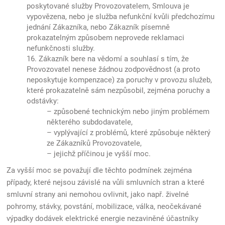
poskytované služby Provozovatelem, Smlouva je
vypovězena, nebo je služba nefunkční kvůli předchozímu
jednání Zákazníka, nebo Zákazník písemně
prokazatelným způsobem neprovede reklamaci
nefunkčnosti služby.
16. Zákazník bere na vědomí a souhlasí s tím, že
Provozovatel nenese žádnou zodpovědnost (a proto
neposkytuje kompenzace) za poruchy v provozu služeb,
které prokazatelně sám nezpůsobil, zejména poruchy a
odstávky:
– způsobené technickým nebo jiným problémem
některého subdodavatele,
– vyplývající z problémů, které způsobuje některý
ze Zákazníků Provozovatele,
– jejichž příčinou je vyšší moc.
Za vyšší moc se považují dle těchto podmínek zejména
případy, které nejsou závislé na vůli smluvních stran a které
smluvní strany ani nemohou ovlivnit, jako např. živelné
pohromy, stávky, povstání, mobilizace, válka, neočekávané
výpadky dodávek elektrické energie nezaviněné účastníky