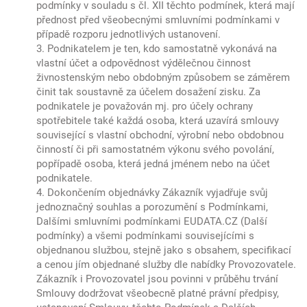
podmínky v souladu s čl. XII těchto podmínek, která mají
přednost před všeobecnými smluvními podmínkami v
případě rozporu jednotlivých ustanovení.
3. Podnikatelem je ten, kdo samostatně vykonává na
vlastní účet a odpovědnost výdělečnou činnost
živnostenským nebo obdobným způsobem se záměrem
činit tak soustavně za účelem dosažení zisku. Za
podnikatele je považován mj. pro účely ochrany
spotřebitele také každá osoba, která uzavírá smlouvy
související s vlastní obchodní, výrobní nebo obdobnou
činností či při samostatném výkonu svého povolání,
popřípadě osoba, která jedná jménem nebo na účet
podnikatele.
4. Dokončením objednávky Zákazník vyjadřuje svůj
jednoznačný souhlas a porozumění s Podmínkami,
Dalšími smluvními podmínkami EUDATA.CZ (Další
podmínky) a všemi podmínkami souvisejícími s
objednanou službou, stejně jako s obsahem, specifikací
a cenou jím objednané služby dle nabídky Provozovatele.
Zákazník i Provozovatel jsou povinni v průběhu trvání
Smlouvy dodržovat všeobecně platné právní předpisy,