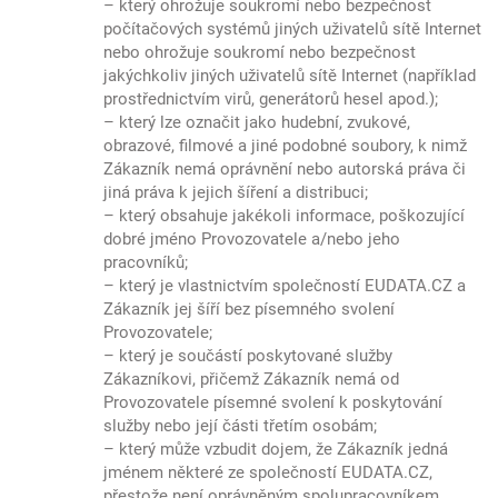
– který ohrožuje soukromí nebo bezpečnost
počítačových systémů jiných uživatelů sítě Internet
nebo ohrožuje soukromí nebo bezpečnost
jakýchkoliv jiných uživatelů sítě Internet (například
prostřednictvím virů, generátorů hesel apod.);
– který lze označit jako hudební, zvukové,
obrazové, filmové a jiné podobné soubory, k nimž
Zákazník nemá oprávnění nebo autorská práva či
jiná práva k jejich šíření a distribuci;
– který obsahuje jakékoli informace, poškozující
dobré jméno Provozovatele a/nebo jeho
pracovníků;
– který je vlastnictvím společností EUDATA.CZ a
Zákazník jej šíří bez písemného svolení
Provozovatele;
– který je součástí poskytované služby
Zákazníkovi, přičemž Zákazník nemá od
Provozovatele písemné svolení k poskytování
služby nebo její části třetím osobám;
– který může vzbudit dojem, že Zákazník jedná
jménem některé ze společností EUDATA.CZ,
přestože není oprávněným spolupracovníkem