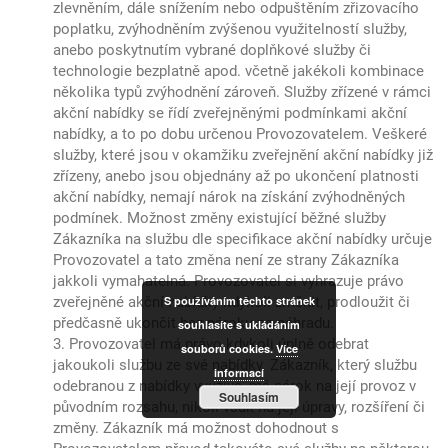
zlevněním, dále snížením nebo odpuštěním zřizovacího
poplatku, zvýhodněním zvýšenou využitelností služby,
anebo poskytnutím vybrané doplňkové služby či
technologie bezplatně apod. včetně jakékoli kombinace
několika typů zvýhodnění zároveň. Služby zřízené v rámci
akční nabídky se řídí zveřejněnými podmínkami akční
nabídky, a to po dobu určenou Provozovatelem. Veškeré
služby, které jsou v okamžiku zveřejnění akční nabídky již
zřízeny, anebo jsou objednány až po ukončení platnosti
akční nabídky, nemají nárok na získání zvýhodněných
podmínek. Možnost změny existující běžné služby
Zákazníka na službu dle specifikace akční nabídky určuje
Provozovatel a tato změna není ze strany Zákazníka
jakkoli vymahatelná. Provozovatel si vyhrazuje právo
zveřejněné akční nabídky kdykoli změnit, prodloužit či
S používáním těchto stránek
předčasně ukončit bez nároku na náhradu.
souhlasíte s ukládáním
3. Provozovatel má právo kdykoli úplně odebrat
souborů cookies.
Více
jakoukoli službu ze své nabídky. Zákazník, který službu
informací
odebranou z nabídky využívá, má nárok na její provoz v
Souhlasím
původním rozsahu, nikoli však na její úpravy, rozšíření či
změny. Zákazník má možnost dohodnout s