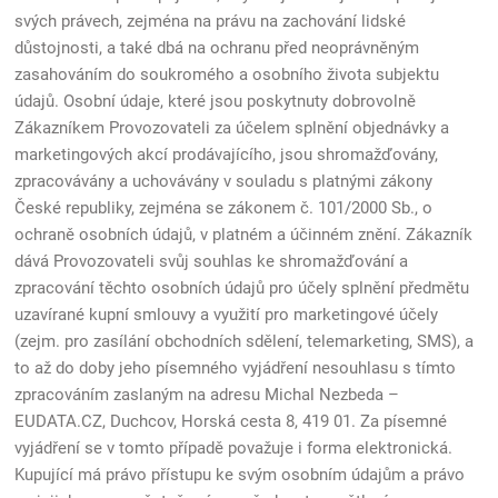
svých právech, zejména na právu na zachování lidské
důstojnosti, a také dbá na ochranu před neoprávněným
zasahováním do soukromého a osobního života subjektu
údajů. Osobní údaje, které jsou poskytnuty dobrovolně
Zákazníkem Provozovateli za účelem splnění objednávky a
marketingových akcí prodávajícího, jsou shromažďovány,
zpracovávány a uchovávány v souladu s platnými zákony
České republiky, zejména se zákonem č. 101/2000 Sb., o
ochraně osobních údajů, v platném a účinném znění. Zákazník
dává Provozovateli svůj souhlas ke shromažďování a
zpracování těchto osobních údajů pro účely splnění předmětu
uzavírané kupní smlouvy a využití pro marketingové účely
(zejm. pro zasílání obchodních sdělení, telemarketing, SMS), a
to až do doby jeho písemného vyjádření nesouhlasu s tímto
zpracováním zaslaným na adresu Michal Nezbeda –
EUDATA.CZ, Duchcov, Horská cesta 8, 419 01. Za písemné
vyjádření se v tomto případě považuje i forma elektronická.
Kupující má právo přístupu ke svým osobním údajům a právo