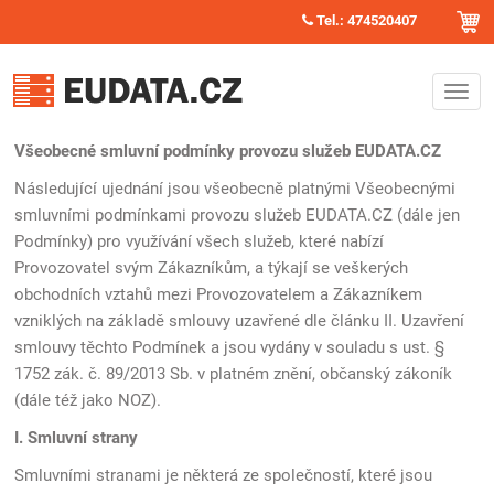
Tel.: 474520407
Všeobecné smluvní podmínky provozu služeb EUDATA.CZ
Následující ujednání jsou všeobecně platnými Všeobecnými
smluvními podmínkami provozu služeb EUDATA.CZ (dále jen
Podmínky) pro využívání všech služeb, které nabízí
Provozovatel svým Zákazníkům, a týkají se veškerých
obchodních vztahů mezi Provozovatelem a Zákazníkem
vzniklých na základě smlouvy uzavřené dle článku II. Uzavření
smlouvy těchto Podmínek a jsou vydány v souladu s ust. §
1752 zák. č. 89/2013 Sb. v platném znění, občanský zákoník
(dále též jako NOZ).
I. Smluvní strany
Smluvními stranami je některá ze společností, které jsou