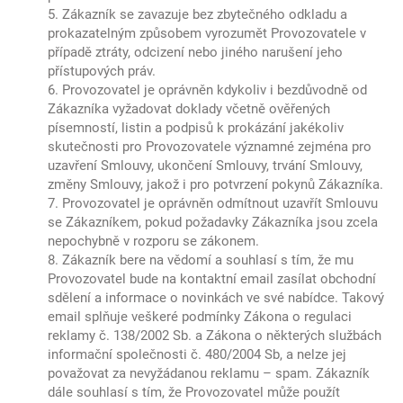
5. Zákazník se zavazuje bez zbytečného odkladu a
prokazatelným způsobem vyrozumět Provozovatele v
případě ztráty, odcizení nebo jiného narušení jeho
přístupových práv.
6. Provozovatel je oprávněn kdykoliv i bezdůvodně od
Zákazníka vyžadovat doklady včetně ověřených
písemností, listin a podpisů k prokázání jakékoliv
skutečnosti pro Provozovatele významné zejména pro
uzavření Smlouvy, ukončení Smlouvy, trvání Smlouvy,
změny Smlouvy, jakož i pro potvrzení pokynů Zákazníka.
7. Provozovatel je oprávněn odmítnout uzavřít Smlouvu
se Zákazníkem, pokud požadavky Zákazníka jsou zcela
nepochybně v rozporu se zákonem.
8. Zákazník bere na vědomí a souhlasí s tím, že mu
Provozovatel bude na kontaktní email zasílat obchodní
sdělení a informace o novinkách ve své nabídce. Takový
email splňuje veškeré podmínky Zákona o regulaci
reklamy č. 138/2002 Sb. a Zákona o některých službách
informační společnosti č. 480/2004 Sb, a nelze jej
považovat za nevyžádanou reklamu – spam. Zákazník
dále souhlasí s tím, že Provozovatel může použít