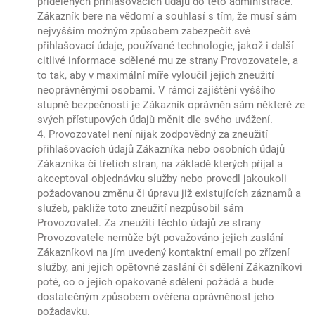
přidělených přihlašovacích údajů do této administrace.
Zákazník bere na vědomí a souhlasí s tím, že musí sám
nejvyšším možným způsobem zabezpečit své
přihlašovací údaje, používané technologie, jakož i další
citlivé informace sdělené mu ze strany Provozovatele, a
to tak, aby v maximální míře vyloučil jejich zneužití
neoprávněnými osobami. V rámci zajištění vyššího
stupně bezpečnosti je Zákazník oprávněn sám některé ze
svých přístupových údajů měnit dle svého uvážení.
4. Provozovatel není nijak zodpovědný za zneužití
přihlašovacích údajů Zákazníka nebo osobních údajů
Zákazníka či třetích stran, na základě kterých přijal a
akceptoval objednávku služby nebo provedl jakoukoli
požadovanou změnu či úpravu již existujících záznamů a
služeb, pakliže toto zneužití nezpůsobil sám
Provozovatel. Za zneužití těchto údajů ze strany
Provozovatele nemůže být považováno jejich zaslání
Zákazníkovi na jím uvedený kontaktní email po zřízení
služby, ani jejich opětovné zaslání či sdělení Zákazníkovi
poté, co o jejich opakované sdělení požádá a bude
dostatečným způsobem ověřena oprávněnost jeho
požadavku.