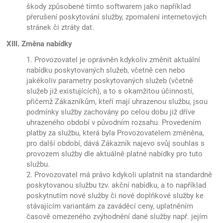
škody způsobené tímto softwarem jako například
přerušení poskytování služby, zpomalení internetových
stránek či ztráty dat.
XIII. Změna nabídky
1. Provozovatel je oprávněn kdykoliv změnit aktuální
nabídku poskytovaných služeb, včetně cen nebo
jakékoliv parametry poskytovaných služeb (včetně
služeb již existujících), a to s okamžitou účinností,
přičemž Zákazníkům, kteří mají uhrazenou službu, jsou
podmínky služby zachovány po celou dobu již dříve
uhrazeného období v původním rozsahu. Provedením
platby za službu, která byla Provozovatelem změněna,
pro další období, dává Zákazník najevo svůj souhlas s
provozem služby dle aktuálně platné nabídky pro tuto
službu.
2. Provozovatel má právo kdykoli uplatnit na standardně
poskytovanou službu tzv. akční nabídku, a to například
poskytnutím nové služby či nové doplňkové služby ke
stávajícím variantám za zaváděcí ceny, uplatněním
časově omezeného zvýhodnění dané služby např. jejím