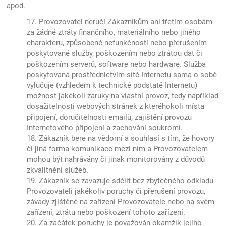
apod.
17. Provozovatel neručí Zákazníkům ani třetím osobám
za žádné ztráty finančního, materiálního nebo jiného
charakteru, způsobené nefunkčností nebo přerušením
poskytované služby, poškozením nebo ztrátou dat či
poškozením serverů, software nebo hardware. Služba
poskytovaná prostřednictvím sítě Internetu sama o sobě
vylučuje (vzhledem k technické podstatě Internetu)
možnost jakékoli záruky na vlastní provoz, tedy například
dosažitelnosti webových stránek z kteréhokoli místa
připojení, doručitelnosti emailů, zajištění provozu
Internetového připojení a zachování soukromí.
18. Zákazník bere na vědomí a souhlasí s tím, že hovory
či jiná forma komunikace mezi ním a Provozovatelem
mohou být nahrávány či jinak monitorovány z důvodů
zkvalitnění služeb.
19. Zákazník se zavazuje sdělit bez zbytečného odkladu
Provozovateli jakékoliv poruchy či přerušení provozu,
závady zjištěné na zařízení Provozovatele nebo na svém
zařízení, ztrátu nebo poškození tohoto zařízení.
20. Za začátek poruchy je považován okamžik jejího