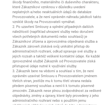
škody finančního, materiálního či duševního charakteru,
které Zákazníkovi vzniknou v důsledku uvedení
neplatných a/nebo neaktuálních údajů do databáze
Provozovatele, a že není oprávněn náhradu jakékoli takto
vzniklé škody na Provozovateli vymáhat.
2. Po uzavření Smlouvy a splnění případných dalších
náležitostí (například uhrazení služby nebo doručení
všech potřebných dokumentů nebo souhlasů) je
Zákazníkovi zřízena a zprovozněna objednaná služba a
Zákazník zároveň získává svůj unikátní přístup do
administračních rozhraní, odkud spravuje své služby a
jejich rozsah a taktéž veškeré kontaktní údaje. Ke každé
zprovozněné službě Zákazník od Provozovatele získá
přístupové údaje nutné k využívání služby.
3. Zákazník bere na vědomí a souhlasí s tím, že není
oprávněn uzavírat Smlouvu s Provozovatelem jménem
třetích stran, jestliže mu k tomu třetí strana nedala
předem písemný souhlas a není-li k tomuto písemně
zmocněn. Zákazník nese plnou zodpovědnost za veškeré
objednávky, změny a úpravy, které byly provedeny z jeho
administračního rozhraní nebo s použitím jemu