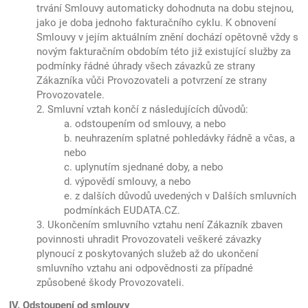
trvání Smlouvy automaticky dohodnuta na dobu stejnou,
jako je doba jednoho fakturačního cyklu. K obnovení
Smlouvy v jejím aktuálním znění dochází opětovně vždy s
novým fakturačním obdobím této již existující služby za
podmínky řádné úhrady všech závazků ze strany
Zákazníka vůči Provozovateli a potvrzení ze strany
Provozovatele.
2. Smluvní vztah končí z následujících důvodů:
a. odstoupením od smlouvy, a nebo
b. neuhrazením splatné pohledávky řádně a včas, a
nebo
c. uplynutím sjednané doby, a nebo
d. výpovědí smlouvy, a nebo
e. z dalších důvodů uvedených v Dalších smluvních
podmínkách EUDATA.CZ.
3. Ukončením smluvního vztahu není Zákazník zbaven
povinnosti uhradit Provozovateli veškeré závazky
plynoucí z poskytovaných služeb až do ukončení
smluvního vztahu ani odpovědnosti za případné
způsobené škody Provozovateli.
IV. Odstoupení od smlouvy