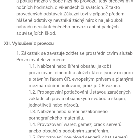
a pokud možno v době nižšího provozu, tedy především v
nočních hodinách, o víkendech či svátcích. Z takto
provedených odstávek Zákazníkovi v případě předem
hlášené odstávky nevzniká žádný nárok na jakoukoli
náhradu neuskutečněného provozu ani případných
souvisejících škod.
XII. Vyloučení z provozu
1. Zákazník se zavazuje zdržet se prostřednictvím služeb
Provozovatele zejména:
1.1. Nabízení nebo šíření obsahu, jakož i
provozování činností a služeb, které jsou v rozporu
s právním řádem ČR, evropským právem a platnými
mezinárodními úmluvami, jimiž je ČR vázána.
1.2. Propagování potlačování Ústavou zaručených
základních práv a občanských svobod u skupin,
jednotlivců nebo národů.
1.3. Nabízení nebo šíření nezákonného
pornografického materiálu.
1.4. Provozování warez, gamez, crack serverů
anebo obsahů s podobným zaměřením.
1.5. Provozování download serverů, chat serverů,