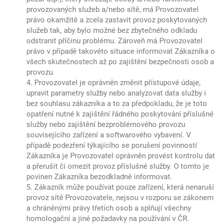
provozovaných služeb a/nebo sítě, má Provozovatel
právo okamžitě a zcela zastavit provoz poskytovaných
služeb tak, aby bylo možné bez zbytečného odkladu
odstranit příčinu problému. Zároveň má Provozovatel
právo v případě takovéto situace informovat Zákazníka o
všech skutečnostech až po zajištění bezpečnosti osob a
provozu.
4. Provozovatel je oprávněn změnit přístupové údaje,
upravit parametry služby nebo analyzovat data služby i
bez souhlasu zákazníka a to za předpokladu, že je toto
opatření nutné k zajištění řádného poskytování příslušné
služby nebo zajištění bezproblémového provozu
souvisejícího zařízení a softwarového vybavení. V
případě podezření týkajícího se porušení povinností
Zákazníka je Provozovatel oprávněn provést kontrolu dat
a přerušit či omezit provoz příslušné služby. O tomto je
povinen Zákazníka bezodkladně informovat.
5. Zákazník může používat pouze zařízení, která nenaruší
provoz sítě Provozovatele, nejsou v rozporu se zákonem
a chráněnými právy třetích osob a splňují všechny
homologační a jiné požadavky na používání v ČR.