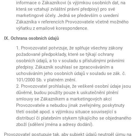
informace o Zákazníkovi (s výjimkou osobních dat, na
která se vztahují zvláštní právní předpisy) pro své
marketingové účely. Jedná se především o uvedení
Zákazníka v referencích Provozovatele včetně možného
výňatku z emailové korespondence.
IX. Ochrana osobních údajů
1. Provozovatel potvrzuje, že splňuje všechny zákony
požadované předpoklady, které se týkají ochrany
osobních údajů, a to v souladu s příslušnými právními
předpisy. Zákazník souhlasí se zpracováváním a
uchováváním jeho osobních údajů v souladu se zák. č.
101/2000 Sb. v platném znění.
2. Provozovatel prohlašuje, že veškeré osobní údaje jsou
důvěrné, budou použity pouze k uskutečnění plnění
smlouvy se Zákazníkem a marketingových akcí
Provozovatele a nebudou jinak zveřejněny, poskytnuty
třetí osobě apod. s výjimkou situace související s
distribucí či platebním stykem týkajícího se objednaného
zboží (sdělení jména a adresy dodání).
Provozovatel postupuje tak, aby subjekt údajů neutrpěl újmu na